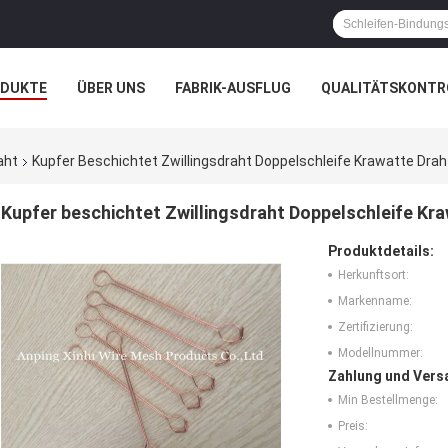
ODUKTE
ÜBER UNS
FABRIK-AUSFLUG
QUALITÄTSKONTR
N
FÄLLE
aht
Kupfer Beschichtet Zwillingsdraht Doppelschleife Krawatte Draht
Kupfer beschichtet Zwillingsdraht Doppelschleife Kra
Produktdetails:
Herkunftsort:
Markenname:
Zertifizierung:
Modellnummer:
Zahlung und Vers
Min Bestellmenge:
Preis: