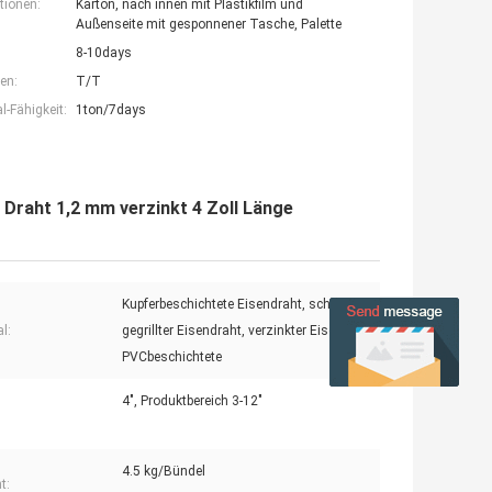
tionen:
Karton, nach innen mit Plastikfilm und
Außenseite mit gesponnener Tasche, Palette
8-10days
en:
T/T
-Fähigkeit:
1ton/7days
 Draht 1,2 mm verzinkt 4 Zoll Länge
Kupferbeschichtete Eisendraht, schwarz
l:
gegrillter Eisendraht, verzinkter Eisendraht,
PVCbeschichtete
4", Produktbereich 3-12"
4.5 kg/Bündel
t: