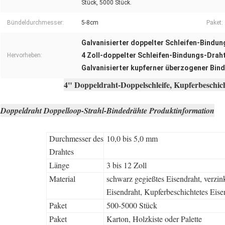
Stück, 5000 Stück.
Bündeldurchmesser:
5-8cm
Paket:
Galvanisierter doppelter Schleifen-Bindu
4 Zoll-doppelter Schleifen-Bindungs-Drah
Hervorheben:
Galvanisierter kupferner überzogener Bin
4" Doppeldraht-Doppelschleife, Kupferbeschic
Doppeldraht Doppelloop-Strahl-Bindedrähte Produktinformation
Durchmesser des
10,0 bis 5,0 mm
Drahtes
Länge
3 bis 12 Zoll
Material
schwarz gegießtes Eisendraht, verzin
Eisendraht, Kupferbeschichtetes Eise
Paket
500-5000 Stück
Paket
Karton, Holzkiste oder Palette