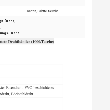
Karton, Palette, Gewebe
ngs-Draht
,
t
,
dungs-Draht
htete Drahtbänder (1000/Tasche)
ktes Eisendraht, PVC-beschichtetes
ndraht, Edelstahldraht