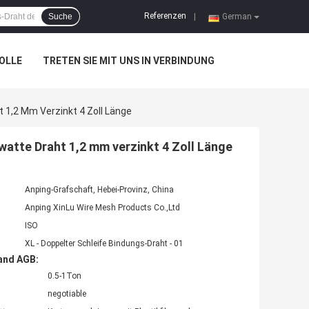
Referenzen
Suche
|
German
OLLE
TRETEN SIE MIT UNS IN VERBINDUNG
 1,2 Mm Verzinkt 4 Zoll Länge
watte Draht 1,2 mm verzinkt 4 Zoll Länge
Anping-Grafschaft, Hebei-Provinz, China
Anping XinLu Wire Mesh Products Co.,Ltd
ISO
XL - Doppelter Schleife Bindungs-Draht - 01
and AGB:
0.5-1Ton
negotiable