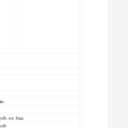
te:
elb, rot, blau
gelb