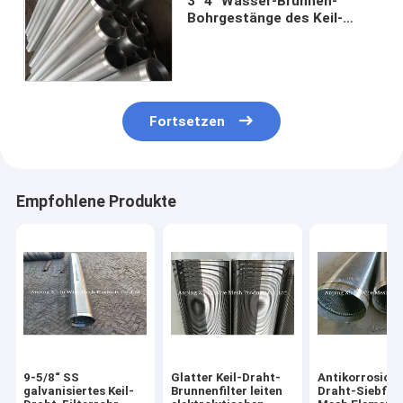
3" 4" Wasser-Brunnen-
Bohrgestänge des Keil-
Draht-Filterrohr-SS304L
SS316L nicht magnetisches
Fortsetzen
Empfohlene Produkte
9-5/8“ SS
Glatter Keil-Draht-
Antikorrosion 
galvanisiertes Keil-
Brunnenfilter leiten
Draht-Siebfilt