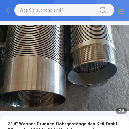
2
/
6
3" 4" Wasser-Brunnen-Bohrgestänge des Keil-Draht-