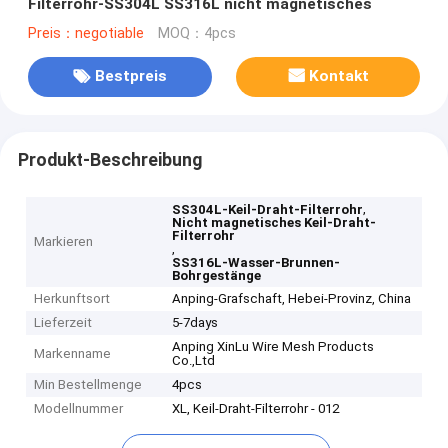
Filterrohr-SS304L SS316L nicht magnetisches
Preis：negotiable
MOQ：4pcs
Bestpreis
Kontakt
Produkt-Beschreibung
,
SS304L-Keil-Draht-Filterrohr
Nicht magnetisches Keil-Draht-
Filterrohr
Markieren
,
SS316L-Wasser-Brunnen-
Bohrgestänge
Herkunftsort
Anping-Grafschaft, Hebei-Provinz, China
Lieferzeit
5-7days
Anping XinLu Wire Mesh Products
Markenname
Co.,Ltd
Min Bestellmenge
4pcs
Modellnummer
XL, Keil-Draht-Filterrohr - 012