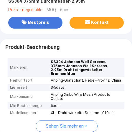
SS304 375mm Durchmesser-2.95m
Preis：negotiable
MOQ：6pcs
Bestpreis
Kontakt
Produkt-Beschreibung
,
SS304 Johnson Well Screens
,
375mm Johnson Well Screens
Markieren
2.95m Draht eingewickelter
Brunnenfilter
Herkunftsort
Anping-Grafschaft, Hebei-Provinz, China
Lieferzeit
3-5days
Anping XinLu Wire Mesh Products
Markenname
Co.,Ltd
Min Bestellmenge
6pcs
Modellnummer
XL - Draht wickelte Schirme - 010 ein
Sehen Sie mehr an