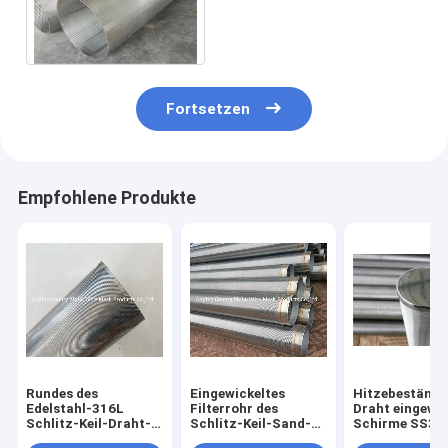
SS304 375mm
Durchmesser-2.95m
Fortsetzen
Empfohlene Produkte
Rundes des
Eingewickeltes
Hitzebeständi
Edelstahl-316L
Filterrohr des
Draht eingewic
Schlitz-Keil-Draht-
Schlitz-Keil-Sand-
Schirme SS30
Rohr des
Steuerbrunnenfilter-
100mm - 600