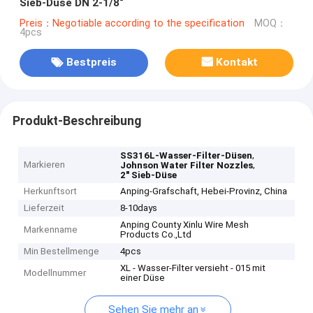
Sieb-Düse DN 2-1/8“
Preis：Negotiable according to the specification
MOQ：
4pcs
Bestpreis
Kontakt
Produkt-Beschreibung
,
SS316L-Wasser-Filter-Düsen
Markieren
,
Johnson Water Filter Nozzles
2" Sieb-Düse
Herkunftsort
Anping-Grafschaft, Hebei-Provinz, China
Lieferzeit
8-10days
Anping County Xinlu Wire Mesh
Markenname
Products Co.,Ltd
Min Bestellmenge
4pcs
XL - Wasser-Filter versieht - 015 mit
Modellnummer
einer Düse
Sehen Sie mehr an