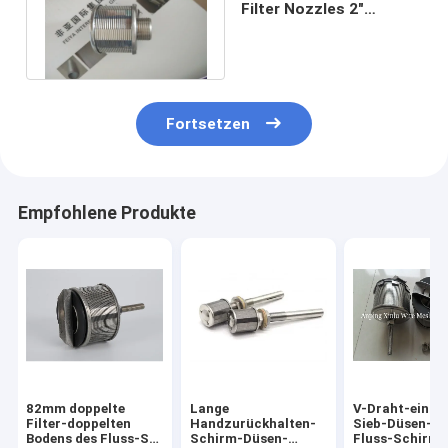
Filter Nozzles 2"
Längen-Sieb-Düse DN 2-
1/8“
Fortsetzen
Empfohlene Produkte
82mm doppelte
Lange
V-Draht-einflu
Filter-doppelten
Handzurückhalten-
Sieb-Düsen-do
Bodens des Fluss-SS
Schirm-Düsen-
Fluss-Schirm-