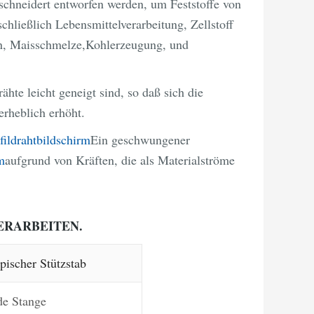
chneidert entworfen werden, um Feststoffe von
hließlich Lebensmittelverarbeitung, Zellstoff
n, Maisschmelze,Kohlerzeugung, und
hte leicht geneigt sind, so daß sich die
erheblich erhöht.
fildrahtbildschirm
Ein geschwungener
m
aufgrund von Kräften, die als Materialströme
VERARBEITEN.
pischer Stützstab
de Stange