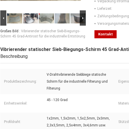
Verpackung Informa
Lieferzeit:
Zahlungsbedingung
Versorgungsmaterial
Großes Bild :
Vibrierender statischer Sieb-Biegungs-
Kontakt
Schirm 45 Grad-Antirost für die industrielle Entstörung
Vibrierender statischer Sieb-Biegungs-Schirm 45 Grad-Antir
Beschreibung
V-Drahtvibrierende Siebbiege statische
Produktbezeichnung:
Schirm für die industrielle Filterung und
Eigens
Filterung
45 - 120 Grad
Einheitswinkel:
Materia
1x2mm, 1,5x2mm, 1,5x2,5mm, 2x3mm,
Profildraht:
Stützd
2,3x3,5mm, 2,5x4mm, 3x4,6mm usw.