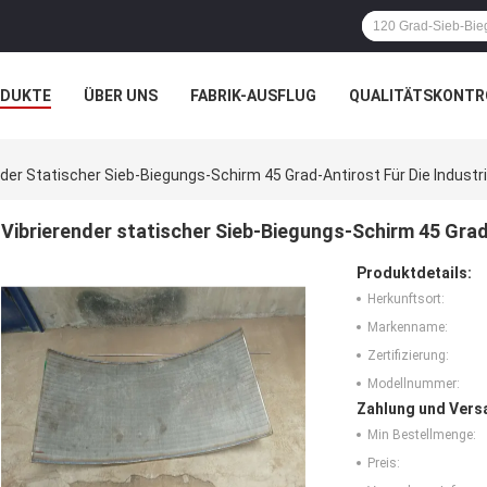
ODUKTE
ÜBER UNS
FABRIK-AUSFLUG
QUALITÄTSKONTR
N
FÄLLE
nder Statischer Sieb-Biegungs-Schirm 45 Grad-Antirost Für Die Industr
Vibrierender statischer Sieb-Biegungs-Schirm 45 Grad-
Produktdetails:
Herkunftsort:
Markenname:
Zertifizierung:
Modellnummer:
Zahlung und Vers
Min Bestellmenge:
Preis: