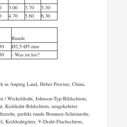
0
3.00
3.70
3.30
0
4.70
5.60
6.30
Runde
30
Ø2,5-Ø5 mm
30
- Was ist los?
ch in Anping Land, Hebei Provinz, China.
ht / Wickeldraht, Johnson-Typ-Bildschirm,
t, Keildraht-Bildschirm, umgekehrter
litzrohr, perfekt runde Brunnen-Schirmrohr,
 Keildrahtgitter, V-Draht-Flachschirm,