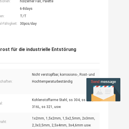
tionen:
hölzerner Fall, Palette
6-8days
en:
T/T
-Fähigkeit:
30pcs/day
ost für die industrielle Entstörung
Nicht verstopfbar, korrosions-, Rost- und
chaften:
Hochtemperaturbeständig
Kohlenstoffarme Stahl, ss 304, ss 316, ss
l:
316L, ss 321, usw.
1x2mm, 1,5x2mm, 1,5x2,5mm, 2x3mm,
raht:
2,3x3,5mm, 2,5x4mm, 3x4,6mm usw.