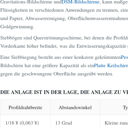
Gravitations-Bildschirme und
DSM-Bildschirme
, kann maßges
Flüssigkeiten in verschiedenen Anwendungen zu trennen, einsc
und Papier, Abwasserreinigung, Oberflächenwasserentnahme
Goldgewinnung.
Siebbögen sind Querströmungsschirme, bei denen die Profildrä
Vorderkante höher befindet, was die Entwässerungskapazität 
Eine Siebbiegung besteht aus einer konkaven gekrümmten
Pro
Bildschirm hat eine größere Kapazität als ein
Platte Keilschir
gegen die geschwungene Oberfläche ausgeübt werden.
DIE ANLAGE IST IN DER LAGE, DIE ANLAGE ZU 
Profildrahtbreite
Abstandswinkel
Ty
1/16 ¥ (0,063 ¥)
13 Grad
Kleine run