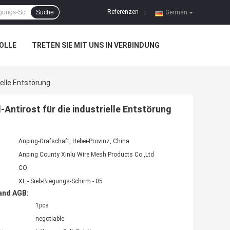
Referenzen
Suche
|
German
OLLE
TRETEN SIE MIT UNS IN VERBINDUNG
ielle Entstörung
Antirost für die industrielle Entstörung
Anping-Grafschaft, Hebei-Provinz, China
Anping County Xinlu Wire Mesh Products Co.,Ltd
CO
XL - Sieb-Biegungs-Schirm - 05
and AGB:
1pcs
negotiable