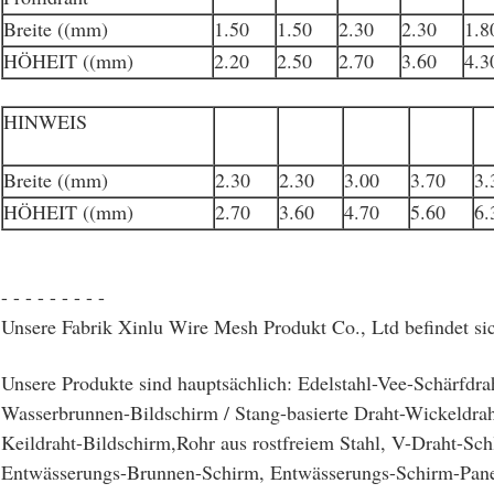
Breite ((mm)
1.50
1.50
2.30
2.30
1.8
HÖHEIT ((mm)
2.20
2.50
2.70
3.60
4.3
HINWEIS
Breite ((mm)
2.30
2.30
3.00
3.70
3.
HÖHEIT ((mm)
2.70
3.60
4.70
5.60
6.
- - - - - - - - -
Unsere Fabrik Xinlu Wire Mesh Produkt Co., Ltd befindet si
Unsere Produkte sind hauptsächlich: Edelstahl-Vee-Schärfdra
Wasserbrunnen-Bildschirm / Stang-basierte Draht-Wickeldrah
Keildraht-Bildschirm,Rohr aus rostfreiem Stahl, V-Draht-Sch
Entwässerungs-Brunnen-Schirm, Entwässerungs-Schirm-Panel,