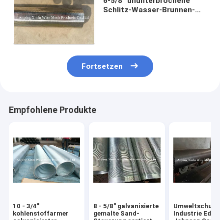
6-5/8“ ununterbrochene
Schlitz-Wasser-Brunnen-
Vee Wire Screen Polishing
For-Sand-Steuerung
Fortsetzen
Empfohlene Produkte
10 - 3/4"
8 - 5/8" galvanisierte
Umweltschutz
kohlenstoffarmer
gemalte Sand-
Industrie Edel