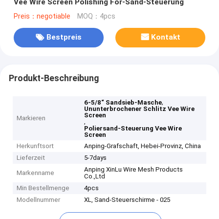
Vee Wire Screen Polishing For-Sand-Steuerung
Preis：negotiable
MOQ：4pcs
Bestpreis
Kontakt
Produkt-Beschreibung
,
6-5/8“ Sandsieb-Masche
Ununterbrochener Schlitz Vee Wire
Screen
Markieren
,
Poliersand-Steuerung Vee Wire
Screen
Herkunftsort
Anping-Grafschaft, Hebei-Provinz, China
Lieferzeit
5-7days
Anping XinLu Wire Mesh Products
Markenname
Co.,Ltd
Min Bestellmenge
4pcs
Modellnummer
XL, Sand-Steuerschirme - 025