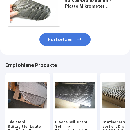
50 Keil-Draht-Schirm-
Platte Mikrometer-
Johnsons SS316L
statische für Bier-Filter
Fortsetzen
Empfohlene Produkte
Edelstahl-
Flache Keil-Draht-
Statischer v-
Stützgitter Lauter
Schirm-
sortiert Draht