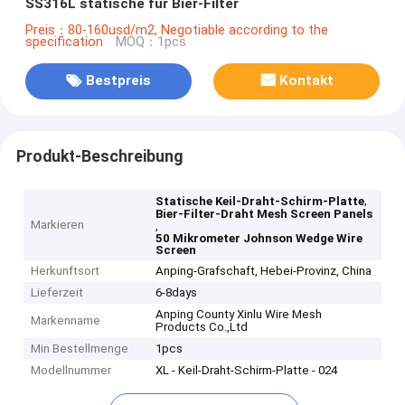
SS316L statische für Bier-Filter
Preis：80-160usd/m2, Negotiable according to the
specification
MOQ：1pcs
Bestpreis
Kontakt
Produkt-Beschreibung
,
Statische Keil-Draht-Schirm-Platte
Bier-Filter-Draht Mesh Screen Panels
Markieren
,
50 Mikrometer Johnson Wedge Wire
Screen
Herkunftsort
Anping-Grafschaft, Hebei-Provinz, China
Lieferzeit
6-8days
Anping County Xinlu Wire Mesh
Markenname
Products Co.,Ltd
Min Bestellmenge
1pcs
Modellnummer
XL - Keil-Draht-Schirm-Platte - 024