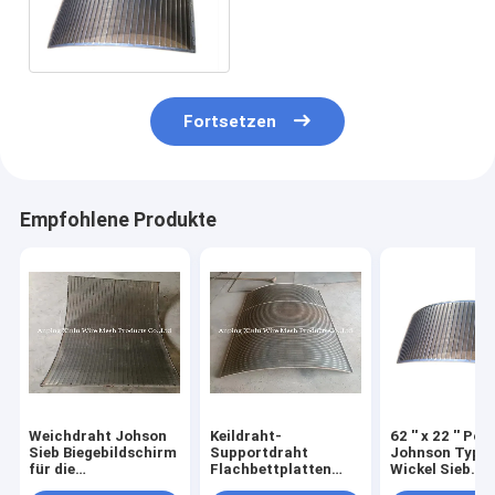
900 x 1300 mit Spant 5 x
20mm
Fortsetzen
Empfohlene Produkte
Weichdraht Johson
Keildraht-
62 ′′ x 22 ′′ Pol
Sieb Biegebildschirm
Supportdraht
Johnson Typ V
für die
Flachbettplatten
Wickel Sieb
Stärkeindustrie mit
Höhe 4,5 × 5,5 mm
Biegebildschir