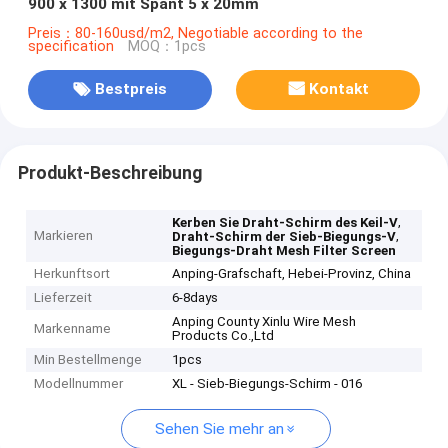
900 x 1300 mit Spant 5 x 20mm
Preis：80-160usd/m2, Negotiable according to the
specification
MOQ：1pcs
Bestpreis
Kontakt
Produkt-Beschreibung
,
Kerben Sie Draht-Schirm des Keil-V
Markieren
,
Draht-Schirm der Sieb-Biegungs-V
Biegungs-Draht Mesh Filter Screen
Herkunftsort
Anping-Grafschaft, Hebei-Provinz, China
Lieferzeit
6-8days
Anping County Xinlu Wire Mesh
Markenname
Products Co.,Ltd
Min Bestellmenge
1pcs
Modellnummer
XL - Sieb-Biegungs-Schirm - 016
Sehen Sie mehr an