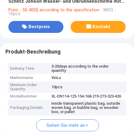
Schlitz Johson Wasser- und Ölbrunnenschirme mit
Q235 mildem Stahlmaterial
Preis：50-400$ according to the specification
MOQ：
10pcs
Bestpreis
Kontakt
Produkt-Beschreibung
5-20days according to the order
Delivery Time
quantity
Markenname
XinLu
Minimum Order
10pcs
Quantity
Modellnummer
XL-DN114-125-154-168-219-273-323-426
inside transparent plastic bag, outside
Packaging Details
woven bag, or bubble bag, or wooden
box, or pallet
Sehen Sie mehr an