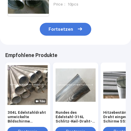
Schlitz Johson Wasser- und
Price： 10pcs
Ölbrunnenschirme mit Q235
mildem Stahlmaterial
Fortsetzen
Empfohlene Produkte
304L Edelstahldraht
Rundes des
Hitzebeständi
umwickelte
Edelstahl-316L
Draht eingewic
Bildschirme
Schlitz-Keil-Draht-
Schirme SS30
Längenbereich 20ft
Rohr des
100mm - 600
und Duplex Edelstahl
Filterelement-30mm
Längen-