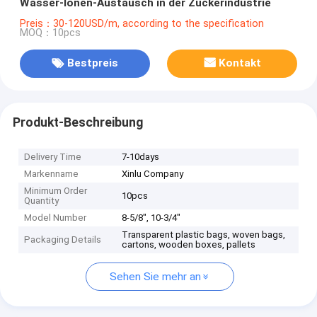
Wasser-Ionen-Austausch in der Zuckerindustrie
Preis：30-120USD/m, according to the specification
MOQ：10pcs
Bestpreis
Kontakt
Produkt-Beschreibung
Delivery Time
7-10days
Markenname
Xinlu Company
Minimum Order
10pcs
Quantity
Model Number
8-5/8", 10-3/4"
Transparent plastic bags, woven bags,
Packaging Details
cartons, wooden boxes, pallets
Sehen Sie mehr an