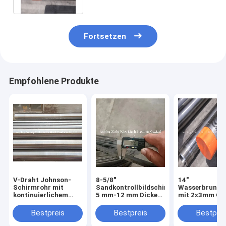
Fortsetzen
Empfohlene Produkte
V-Draht Johnson-
8-5/8"
14"
Schirmrohr mit
Sandkontrollbildschirm
Wasserbrunne
kontinuierlichem
5 mm-12 mm Dicke
mit 2x3mm Q2
Schlitz für
für ein verbessertes
Supportdraht 
Wasserbrunnenfilter
Reservoirmanagement
300 PSI Kolla
Bestpreis
Bestpreis
Bestprei