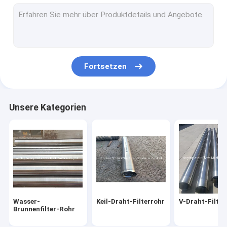
Edelstahl-Filtersieb
Ununterbrochener Schlitz-Schirm
Sand-Steuerschirme
Fortsetzen
Sieb-Biegungs-Schirm
Wasser-Filter-Düsen
Unsere Kategorien
Trommelsieb-Trommel
Keil-Draht-Schirm-Platte
Doppelter Schleifen-Bindungs-Draht
Wasser-
Keil-Draht-Filterrohr
V-Draht-Filter
Brunnenfilter-Rohr