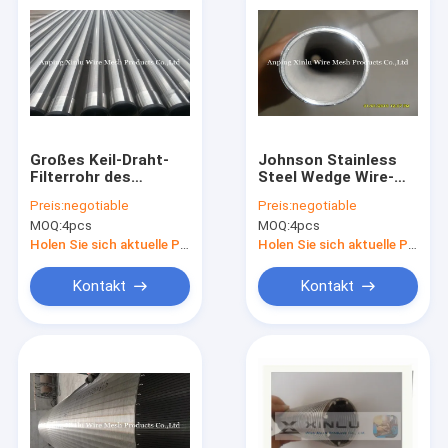
Großes Keil-Draht-
Johnson Stainless
Filterrohr des
Steel Wedge Wire-
offenen Gebiets, das
Filterrohr-
Preis:
negotiable
Preis:
negotiable
für Filtration poliert
Entwässerungssand-
MOQ:
4pcs
MOQ:
4pcs
Steuerung 3-1/2“
Holen Sie sich aktuelle Preis
Holen Sie sich aktuelle Preis
Kontakt
Kontakt
Haus
Produkte
Über uns