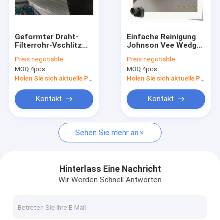
Fabrik-Ausflug
Qualitätskontrolle
Geformter Draht-
Einfache Reinigung
Filterrohr-Vschlitz
Johnson Vee Wedge
Treten Sie mit uns in Verbindung
40mm des Keil-Ss304
Wire Screen Tubes
Preis:
negotiable
Preis:
negotiable
FITO SS304 SS316
MOQ:
4pcs
MOQ:
4pcs
Nachrichten
Holen Sie sich aktuelle Preis
Holen Sie sich aktuelle Preis
Fälle
Kontakt
Kontakt
Sehen Sie mehr an
Wasser-Brunnenfilter-Rohr
Keil-Draht-Filterrohr
Hinterlass Eine Nachricht
Wir Werden Schnell Antworten
V-Draht-Filterrohr
Draht wickelte Schirme ein