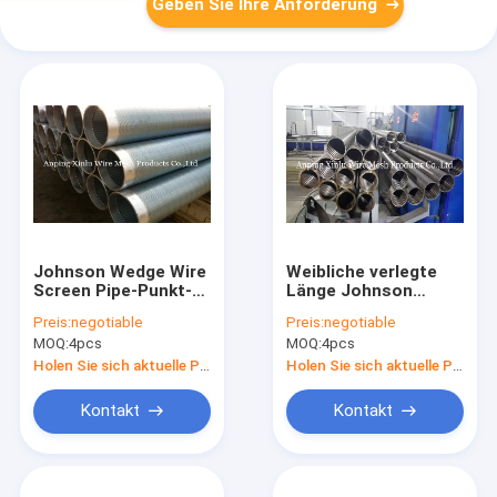
Geben Sie Ihre Anforderung
Johnson Wedge Wire
Weibliche verlegte
Screen Pipe-Punkt-
Länge Johnson
Schweißens-Ring
Wedge Wire Screens
Preis:
negotiable
Preis:
negotiable
For-Filtrations-
MOQ:
4pcs
MOQ:
4pcs
3000mm
Holen Sie sich aktuelle Preis
Holen Sie sich aktuelle Preis
Kontakt
Kontakt