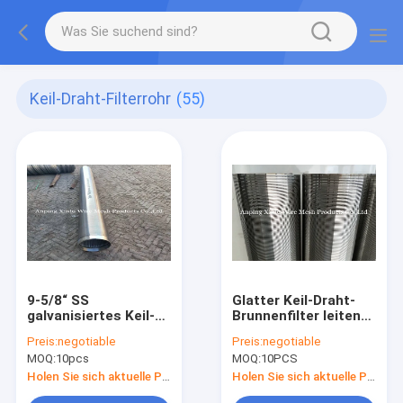
Keil-Draht-Filterrohr
(55)
9-5/8“ SS
Glatter Keil-Draht-
galvanisiertes Keil-
Brunnenfilter leiten
Draht-Filterrohr-
elektrolytischen
Preis:
negotiable
Preis:
negotiable
Verpackungs-
Polierdraht
MOQ:
10pcs
MOQ:
10PCS
Johnson Wire Screen
einwickelte 100
Water Filter-Rohr
Mikrometer
Holen Sie sich aktuelle Preis
Holen Sie sich aktuelle Preis