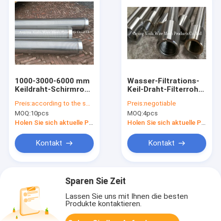
1000-3000-6000 mm
Wasser-Filtrations-
Keildraht-Schirmrohr
Keil-Draht-Filterrohr,
mit 3x4,6 mm
das nicht
Preis:
according to the specification
Preis:
negotiable
Stützdraht für
Außendurchmesser
MOQ:
10pcs
MOQ:
4pcs
Bohrrohre und
168.3mm verstopft
Abwasserbehandlung
Holen Sie sich aktuelle Preis
Holen Sie sich aktuelle Preis
Kontakt
Kontakt
Sparen Sie Zeit
Lassen Sie uns mit Ihnen die besten
Produkte kontaktieren.