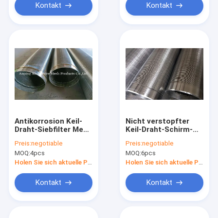
Kontakt
Kontakt
Antikorrosion Keil-
Nicht verstopfter
Draht-Siebfilter Mesh
Keil-Draht-Schirm-
Element SS304
Mesh Anti Rust
Preis:
negotiable
Preis:
negotiable
SS316
Johnson Screen-
MOQ:
4pcs
MOQ:
6pcs
Rohr SUS 304 316
Holen Sie sich aktuelle Preis
Holen Sie sich aktuelle Preis
Kontakt
Kontakt