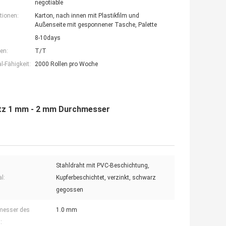
negotiable
tionen:
Karton, nach innen mit Plastikfilm und
Außenseite mit gesponnener Tasche, Palette
8-10days
en:
T/T
-Fähigkeit:
2000 Rollen pro Woche
tz 1 mm - 2 mm Durchmesser
Stahldraht mit PVC-Beschichtung,
l:
Kupferbeschichtet, verzinkt, schwarz
gegossen
messer des
1.0 mm
: