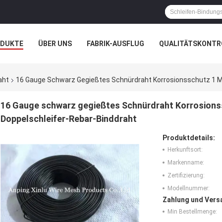
ODUKTE
ÜBER UNS
FABRIK-AUSFLUG
QUALITÄTSKONTR
N
FÄLLE
aht
16 Gauge Schwarz Gegießtes Schnürdraht Korrosionsschutz 1 
16 Gauge schwarz gegießtes Schnürdraht Korrosion
Doppelschleifer-Rebar-Binddraht
Produktdetails:
Herkunftsort:
Markenname:
Zertifizierung:
Modellnummer:
Zahlung und Vers
Min Bestellmenge: