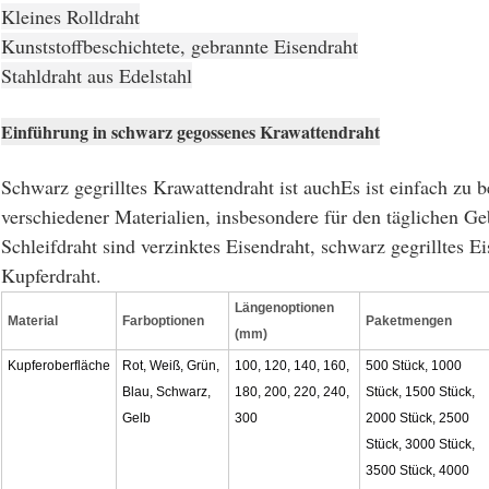
Kleines Rolldraht
Kunststoffbeschichtete, gebrannte Eisendraht
Stahldraht aus Edelstahl
Einführung in schwarz gegossenes Krawattendraht
Schwarz gegrilltes Krawattendraht ist auch
Es ist einfach zu 
verschiedener Materialien, insbesondere für den täglichen G
Schleifdraht sind verzinktes Eisendraht, schwarz gegrilltes 
Kupferdraht.
Längenoptionen
Material
Farboptionen
Paketmengen
(mm)
Kupferoberfläche
Rot, Weiß, Grün,
100, 120, 140, 160,
500 Stück, 1000
Blau, Schwarz,
180, 200, 220, 240,
Stück, 1500 Stück,
Gelb
300
2000 Stück, 2500
Stück, 3000 Stück,
3500 Stück, 4000