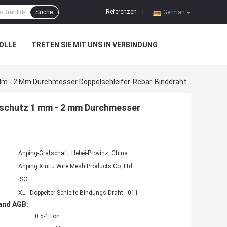
Referenzen
Suche
|
German
OLLE
TRETEN SIE MIT UNS IN VERBINDUNG
Mm - 2 Mm Durchmesser Doppelschleifer-Rebar-Binddraht
sschutz 1 mm - 2 mm Durchmesser
Anping-Grafschaft, Hebei-Provinz, China
Anping XinLu Wire Mesh Products Co.,Ltd
ISO
XL - Doppelter Schleife Bindungs-Draht - 011
and AGB:
0.5-1Ton