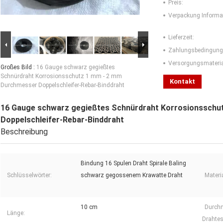
Preis:
Verpackung Informa
Lieferzeit:
Zahlungsbedingung
Versorgungsmaterial
Großes Bild :
16 Gauge schwarz gegießtes
Schnürdraht Korrosionsschutz 1 mm - 2 mm
Kontakt
Durchmesser Doppelschleifer-Rebar-Binddraht
16 Gauge schwarz gegießtes Schnürdraht Korrosionsschu
Doppelschleifer-Rebar-Binddraht
Beschreibung
Bindung 16 Spulen Draht Spirale Baling
Schlüsselwörter:
schwarz gegossenem Krawatte Draht
Materia
10 cm
Durch
Länge:
Drahtes