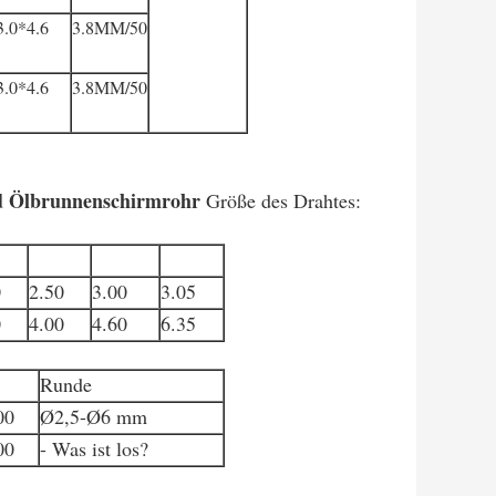
3.0*4.6
3.8MM/50
3.0*4.6
3.8MM/50
nd Ölbrunnenschirmrohr
Größe des Drahtes:
0
2.50
3.00
3.05
0
4.00
4.60
6.35
Runde
00
Ø2,5-Ø6 mm
00
- Was ist los?