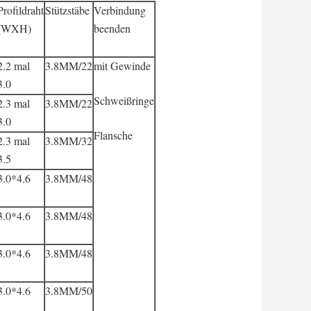
Profildraht
Stützstäbe
Verbindung
(WXH)
beenden
2.2 mal
3.8MM/22
mit Gewinde
3.0
Schweißringe
2.3 mal
3.8MM/22
3.0
Flansche
2.3 mal
3.8MM/32
3.5
3.0*4.6
3.8MM/48
3.0*4.6
3.8MM/48
3.0*4.6
3.8MM/48
3.0*4.6
3.8MM/50