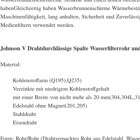
haben
Gleichzeitig haben Wasserbrunnenschirme Wärmebeständ
Maschinenfähigkeit, lang anhalten, Sicherheit und Zuverlässi
Medienfiltern verwendet werden.
Johnson V Drahtdurchlässige Spalte Wasserfilterrohr u
Material:
Kohlenstoffarm (Q195)
,
Q235)
Verzinkte mit niedrigem Kohlenstoffgehalt
mit einer Breite von nicht mehr als 20 mm
(
304
,
304L
,
3
Edelstahl ohne Magnet
(
201
,
205
)
Stahldraht
Eisendraht
Form: Rohr/Rohr (Drahtverpacktes Rohr aus Edelstahl, Wasse