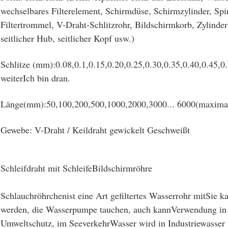
wechselbares Filterelement, Schirmdüse, Schirmzylinder, Spir
Filtertrommel, V-Draht-Schlitzrohr, Bildschirmkorb, Zylinder
seitlicher Hub, seitlicher Kopf usw.)
Schlitze (mm)
:
0.08
,
0.1
,
0.15
,
0.20
,
0.25
,
0.30
,
0.35
,
0.40
,
0.45
,
0
weiter
Ich bin dran.
Länge
(
mm):
50
,
100
,
200
,
500
,
1000
,
2000
,
3000... 6000
(
maxima
Gewebe: V-Draht / Keildraht gewickelt Geschweißt
Schleifdraht mit Schleife
Bildschirmröhre
Schlauchröhrchen
ist eine Art gefiltertes Wasserrohr mit
Sie k
werden, die Wasserpumpe tauchen, auch kann
Verwendung in 
Umweltschutz, im Seeverkehr
Wasser wird in Industriewasse