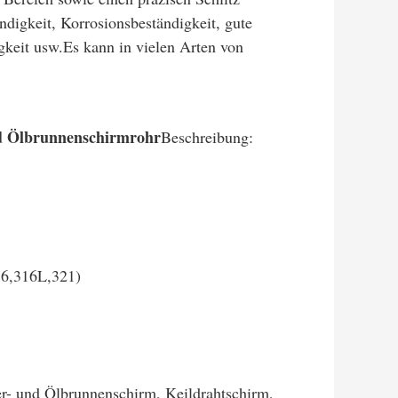
igkeit, Korrosionsbeständigkeit, gute
gkeit usw.
Es kann in vielen Arten von
nd Ölbrunnenschirmrohr
Beschreibung:
16
,
316L
,
321
)
r- und Ölbrunnenschirm, Keildrahtschirm,