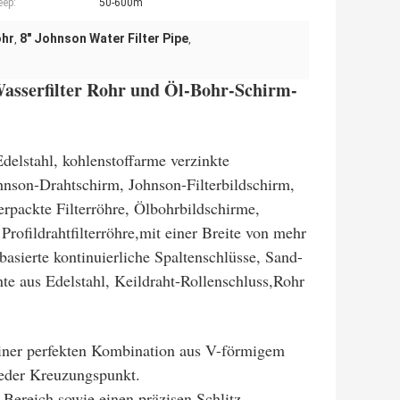
eep:
50-600m
ohr
8" Johnson Water Filter Pipe
,
,
Wasserfilter Rohr und Öl-Bohr-Schirm-
elstahl, kohlenstoffarme verzinkte
nson-Drahtschirm, Johnson-Filterbildschirm,
rpackte Filterröhre, Ölbohrbildschirme,
rofildrahtfilterröhre,mit einer Breite von mehr
basierte kontinuierliche Spaltenschlüsse, Sand-
te aus Edelstahl, Keildraht-Rollenschluss,Rohr
iner perfekten Kombination aus V-förmigem
eder Kreuzungspunkt.
 Bereich sowie einen präzisen Schlitz