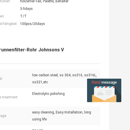
tionen:
hölzerner Fall, Palette, Behälter
3-5days
en:
T/T
-Fähigkeit:
100pcs/20days
runnenfilter-Rohr Johnsons V
low carbon steel, ss 304, ss316, ss316L,
l:
ss321,etc
Electrolytic polishing
e treatment:
easy cleaning, Easy Installation, long
age:
using life