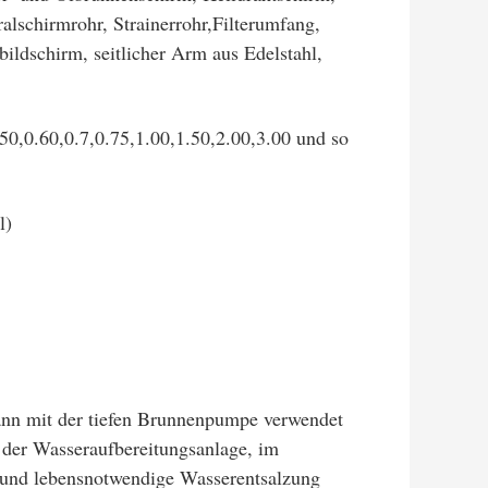
alschirmrohr, Strainerrohr,Filterumfang,
bildschirm, seitlicher Arm aus Edelstahl,
.50
,
0.60
,
0.7
,
0.75
,
1.00
,
1.50
,
2.00
,
3.00 und so
l
)
ann mit der tiefen Brunnenpumpe verwendet
der Wasseraufbereitungsanlage, im
r und lebensnotwendige Wasserentsalzung