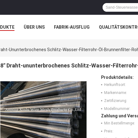
ODUKTE
ÜBER UNS
FABRIK-AUSFLUG
QUALITÄTSKONTR
N
FÄLLE
raht-Ununterbrochenes Schlitz-Wasser-Filterrohr-Öl-Brunnenfilter-R
8" Draht-ununterbrochenes Schlitz-Wasser-Filterrohr
Produktdetails:
Herkunftsort:
Markenname:
Zertifizierung:
Modellnummer:
Zahlung und Vers
Min Bestellmenge:
Preis: