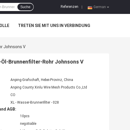
Referenzen
Suche
|
German
OLLE
TRETEN SIE MIT UNS IN VERBINDUNG
ohr Johnsons V
-Öl-Brunnenfilter-Rohr Johnsons V
Anping-Grafschaft, Hebei-Provinz, China
Anping County Xinlu Wire Mesh Products Co.,Ltd
CO
XL - Wasser-Brunnenfilter - 028
and AGB:
10pcs
negotiable