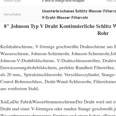
Weave style:
V wire or Wedge Wire Wrapped
Well D
Ununterbrochenes Schlitz-Wasser-Filterr
Hervorheben:
V-Draht-Wasser-Filterrohr
8" Johnson Typ V Draht Kontinuierliche Schlitz 
Rohr
Keildrahtschirme, V-förmige geschweißte Drahtschirme aus Ed
Wasserschirme, Johnson-Schirmrohr, Johnson-Schirmrohr,Joh
Johnson-V-Drahtbildschirme, V-Drahtschleusenröhre, Drahtve
Entwässerungsbohrbildschirm, perfekte Rundheit Filterröhre, P
als 20 mm,, Spiraleinschlussrohr, Verschlusszylinder, Stange-
Conrol-Bohrenschluss, Draht-Wund-Schlussrohr, Filterelemen
aus rostfreiem Stahl,
XinLu
Die Fabrik
Wasserbrunnenschirme
Der Draht wird mit e
Draht und einer V-förmigen oder runden Stange geschweißt.
j
Wasserbrunnenschirme
eine Struktur und einen hohen offenen