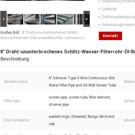
Verpackung Informa
Lieferzeit:
Zahlungsbedingung
Versorgungsmaterial
Großes Bild :
8" Draht-ununterbrochenes Schlitz-
Kontakt
Wasser-Filterrohr-Öl-Brunnenfilter-Rohr Johnsons V
8" Draht-ununterbrochenes Schlitz-Wasser-Filterrohr-Öl-B
Beschreibung
8"Johnson Type V Wire Continuous Slot
Another name:
Materia
Water Filter Pipe and Oil Well Screen Tube
screen pipe, screen tube, filter element,
Filter type:
Surfac
strainer pipe
welded rings, threaded, flange, blind end
End connection:
advant
cap