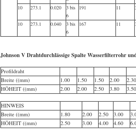
10
273.1
0.020
3 bis
191
11
6
10
273.1
0.040
3 bis
167
11
6
Johnson V Drahtdurchlässige Spalte Wasserfilterrohr u
Profildraht
Breite ((mm)
1.00
1.50
1.50
2.00
2.3
HÖHEIT ((mm)
2.00
2.00
2.50
3.80
3.5
HINWEIS
Breite ((mm)
1.80
2.00
2.50
3.00
3.
HÖHEIT ((mm)
2.50
3.00
4.00
4.60
6.