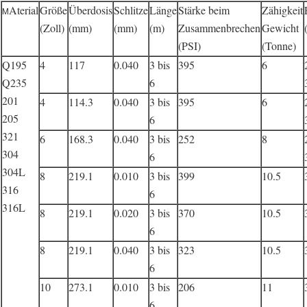
Aterial
Größe
Überdosis
Schlitze
Länge
Stärke beim
Zähigkeit
M
(Zoll)
(mm)
(mm)
(m)
Zusammenbrechen
Gewicht
(PSI)
(Tonne)
Q195
4
117
0.040
3 bis
395
6
Q235
6
201
4
114.3
0.040
3 bis
395
6
205
6
321
6
168.3
0.040
3 bis
252
8
304
6
304L
8
219.1
0.010
3 bis
399
10.5
316
6
316L
8
219.1
0.020
3 bis
370
10.5
6
8
219.1
0.040
3 bis
323
10.5
6
10
273.1
0.010
3 bis
206
11
6