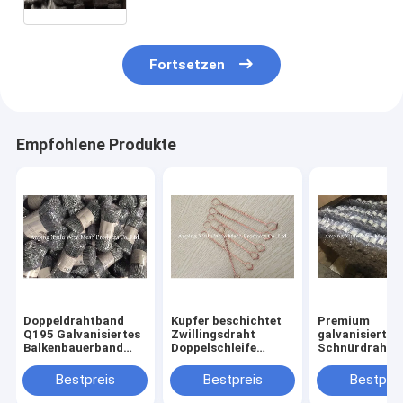
industrielle Verlängerungs-Rate
des Gebrauchs-20%
Fortsetzen
Empfohlene Produkte
Doppeldrahtband
Kupfer beschichtet
Premium
Q195 Galvanisiertes
Zwillingsdraht
galvanisierte
Balkenbauerband
Doppelschleife
Schnürdraht 
1.48 kg für das
Krawatte Draht 1,2
Stück pro Bun
Binden von Draht und
mm verzinkt 4 Zoll
PVC beschicht
Bestpreis
Bestpreis
Bestprei
Korrosionsschutz
Länge
Finish Gebäud
für Bauprojekte
galvanisierte