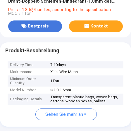
Draht-Doppelt-Schleifen-Bindedraht-1.0mm des
Durchmesser-200mm für industrielle Verlängerungs-
Preis：1.8-5$/bundles, according to the specification
MOQ：1Ton
Rate des Gebrauchs-20%
Bestpreis
Kontakt
Produkt-Beschreibung
Delivery Time
7-10days
Markenname
Xinlu Wire Mesh
Minimum Order
1Ton
Quantity
Model Number
Φ1.0-1.6mm
Transparent plastic bags, woven bags,
Packaging Details
cartons, wooden boxes, pallets
Sehen Sie mehr an